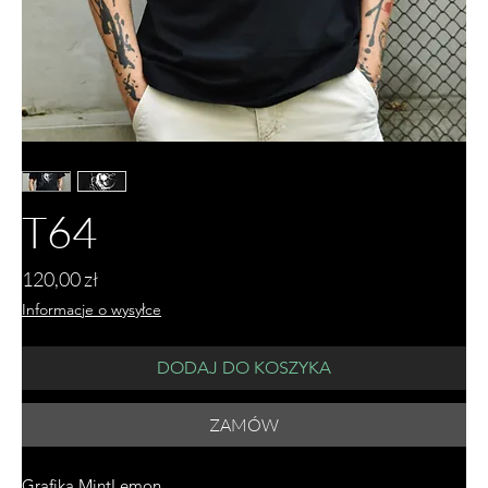
T64
Cena
120,00 zł
Informacje o wysyłce
DODAJ DO KOSZYKA
ZAMÓW
Grafika MintLemon