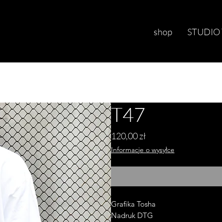
shop
STUDIO
T47
Cena
120,00 zł
Informacje o wysyłce
Grafika Tosha
Nadruk DTG