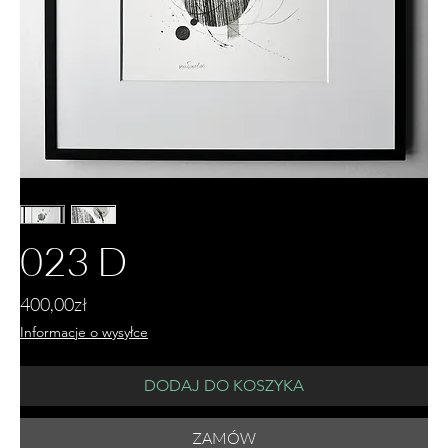
023 D
Price
400,00zł
Informacje o wysyłce
DODAJ DO KOSZYKA
ZAMÓW