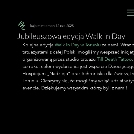
kaja mintlemon
12 cze 2025
Jubileuszowa edycja Walk in Day
Kolejna edycja 
Walk in Day w Toruniu
 za nami. Wraz z
tatuażystami z całej Polski mogliśmy wesprzeć inicja
organizowaną przez studio tatuażu 
Till Death Tattoo
.
co roku, celem wydarzenia jest wsparcie Dziecięceg
Hospicjum „Nadzieja” oraz Schroniska dla Zwierząt 
Toruniu. 
Cieszymy się, że mogliśmy wziąć udział w ty
evencie. Dziękujemy wszystkim którzy byli z nami! 