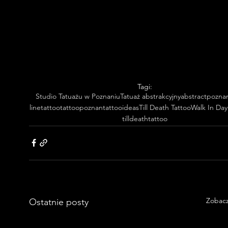
Tagi:
Studio Tatuażu w Poznaniu
Tatuaż abstrakcyjny
abstract
pozna
linetattoo
tattoopoznan
tattooideas
Till Death Tattoo
Walk In Day
tilldeathtattoo
Zobacz
Ostatnie posty