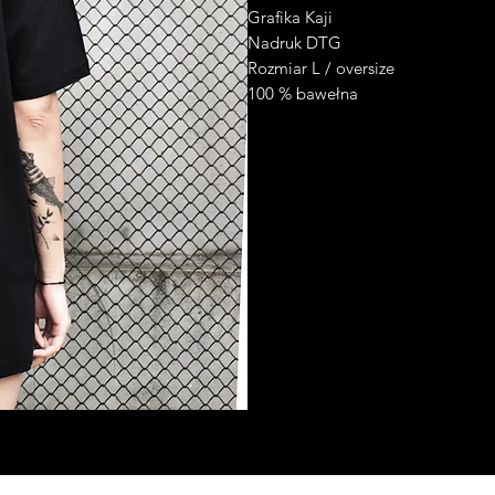
Grafika Kaji
Nadruk DTG
Rozmiar L / oversize
100 % bawełna