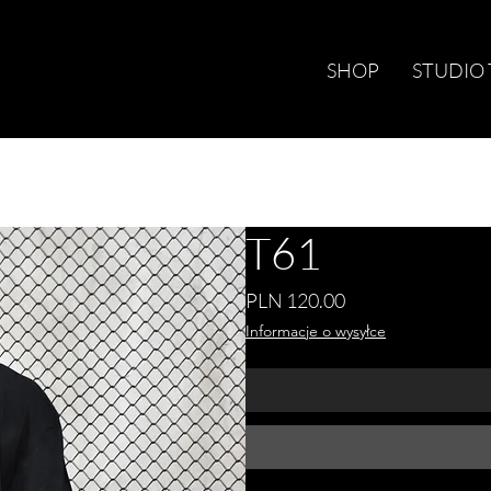
SHOP
STUDIO
T61
Price
PLN 120.00
Informacje o wysyłce