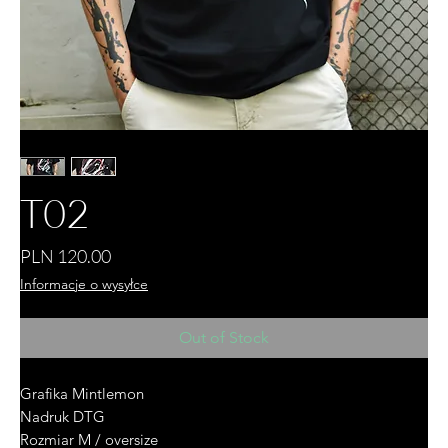
T02
Price
PLN 120.00
Informacje o wysyłce
Out of Stock
Grafika Mintlemon
Nadruk DTG
Rozmiar M / oversize