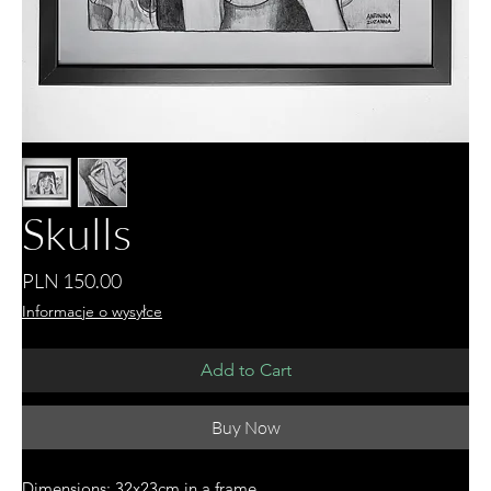
Skulls
Price
PLN 150.00
Informacje o wysyłce
Add to Cart
Buy Now
Dimensions: 32x23cm in a frame